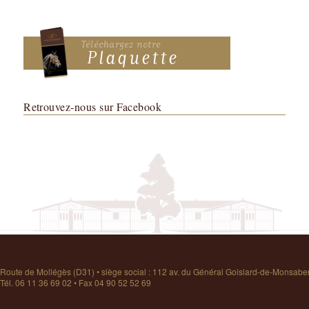
Retrouvez-nous sur Facebook
Route de Mollégès (D31) • siège social : 112 av. du Général Goislard-de-Monsab
Tél. 06 11 36 69 02 • Fax 04 90 52 52 69