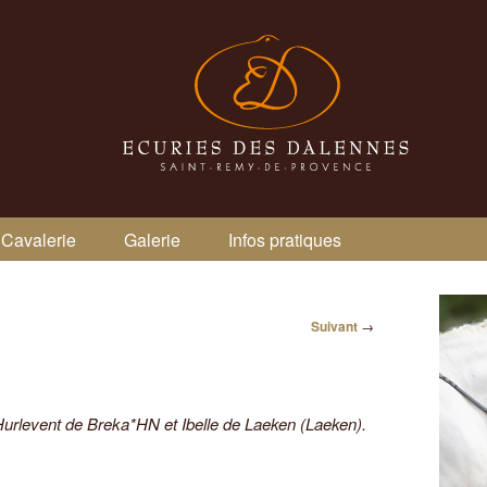
Cavalerie
Galerie
Infos pratiques
Suivant
→
Hurlevent de Breka*HN et Ibelle de Laeken (Laeken).