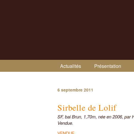
Actualités
Présentation
Navigation des articles
6 septembre 2011
Sirbelle de Lolif
SF, bai Brun, 1,70m, née en 2006, par 
Vendue.
VENDUE